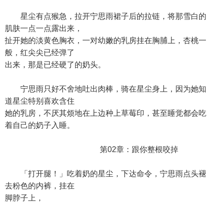
星尘有点猴急，拉开宁思雨裙子后的拉链，将那雪白的
肌肤一点一点露出来，
扯开她的淡黄色胸衣，一对幼嫩的乳房挂在胸脯上，杏桃一
般，红尖尖已经弹了
出来，那是已经硬了的奶头。
宁思雨只好不舍地吐出肉棒，骑在星尘身上，因为她知
道星尘特别喜欢含住
她的乳房，不厌其烦地在上边种上草莓印，甚至睡觉都会吃
着自己的奶子入睡。
第02章：跟你整根咬掉
「打开腿！」吃着奶的星尘，下达命令，宁思雨点头褪
去粉色的内裤，挂在
脚脖子上，