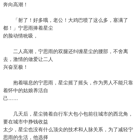
奔向高潮！
「射了！好多哦，老公！大鸡巴喷了这么多，塞满了
都！」宁思雨捧着星尘
的脸动情吮吸，
二人高潮，宁思雨的双腿还纠缠星尘的腰部，不舍离
去，激情的做爱让二人
兴奋至极！
抱着喘息的宁思雨，星尘摇了摇头，作为男人不能只靠
着怀中的姑娘养活自
己……
几天后，星尘骑着自行车大包小包前往城市的西北角，
要在城市中挣钱收益
太少，星尘也没有什么顶尖的技术和人脉关系，为了减轻宁
思雨的生活，他选择