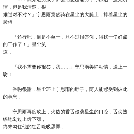
谓，但是我清楚，很
难过对不对？」宁思雨竟然骑在星尘的大腿上，捧着星尘的
脸蛋，
「还行吧，倒是不至于，只不过报答你，得找一份好点
的工作了！」星尘笑
道，
「我不需要你报答，我……」宁思雨美眸动情，送上一
吻！
香吻很甜，星尘环上宁思雨的脖子，两人能感受到彼此
的鼻息，
宁思雨再度攻上，火热的香舌侵袭星尘的口腔，舌尖熟
练地划过上齿下颚，
终末勾住他的红舌吮吸舔弄，