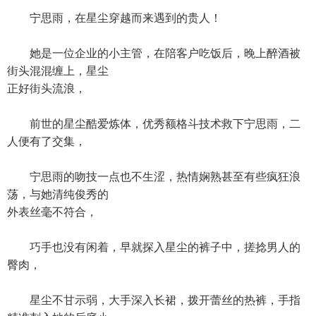
宁思雨，在星尘穿越而来遇到的贵人！
她是一位企业的小主管，在陪客户吃饭后，晚上醉酒被
街头混混缠上，星尘
正好街头流浪，
前世的星尘酷爱炼体，优秀额格斗技术救下宁思雨，二
人便有了交集，
宁思雨的吻技一点也不生涩，热情娴熟甚至有些疯狂浪
荡，与她清纯俊秀的
外表丝毫不符合，
巧手也没有闲着，早就探入星尘的裤子中，搓捻男人的
臀肉，
星尘不甘示弱，大手深入长裙，拨开蕾丝的热裤，手指