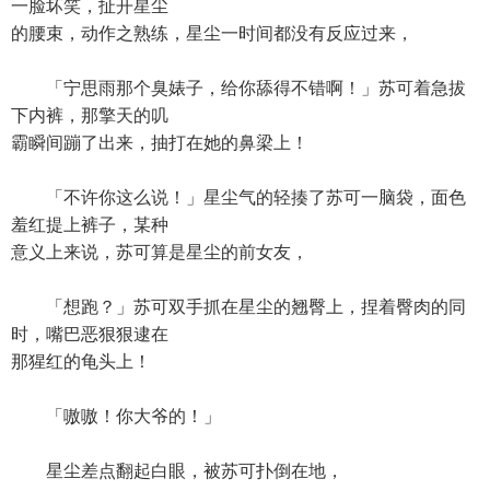
一脸坏笑，扯开星尘
的腰束，动作之熟练，星尘一时间都没有反应过来，
「宁思雨那个臭婊子，给你舔得不错啊！」苏可着急拔
下内裤，那擎天的叽
霸瞬间蹦了出来，抽打在她的鼻梁上！
「不许你这么说！」星尘气的轻揍了苏可一脑袋，面色
羞红提上裤子，某种
意义上来说，苏可算是星尘的前女友，
「想跑？」苏可双手抓在星尘的翘臀上，捏着臀肉的同
时，嘴巴恶狠狠逮在
那猩红的龟头上！
「嗷嗷！你大爷的！」
星尘差点翻起白眼，被苏可扑倒在地，