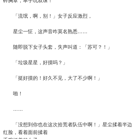
碎胸罩，单手玩双珠！
「流氓，啊，别！」女子反应激烈，
星尘一怔，这声音咋莫名熟悉……
随即脱下女子头套，失声叫道：「苏可？！」
「垃圾星星，好摸吗？」
「挺好摸的！好久不见，大了不少啊！」
啪！
……
「没想到你也在这次拾荒者队伍中啊！」星尘揉着半边
红脸，看着面前揉着