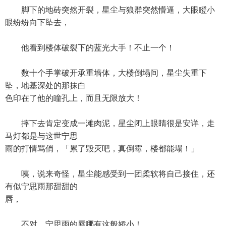
脚下的地砖突然开裂，星尘与狼群突然懵逼，大眼瞪小
眼纷纷向下坠去，
他看到楼体破裂下的蓝光大手！不止一个！
数十个手掌破开承重墙体，大楼倒塌间，星尘失重下
坠，地基深处的那抹白
色印在了他的瞳孔上，而且无限放大！
摔下去肯定变成一滩肉泥，星尘闭上眼睛很是安详，走
马灯都是与这世宁思
雨的打情骂俏，「累了毁灭吧，真倒霉，楼都能塌！」
咦，说来奇怪，星尘能感受到一团柔软将自己接住，还
有似宁思雨那甜甜的
唇，
不对，宁思雨的唇哪有这般娇小！