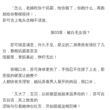
「怎么，老娘吃你个叽霸，给你脸了，你跑什么，再跑
就给你整根咬掉！」
苏可含上龟头含糊不清道。
第03章：被白毛女强？
苏可很是满意，许久不见，星尘的二弟果然有强壮了几
分，整根叽霸甚至呈
现紫黑，青筋暴起，狰狞无比！
吞咽口水，苏可身体更热了，手指忍不住摸了上去，那
坚挺的硬度让她整个
人都快丧失理智，她玩弄着男人展开的肉冠，抿口水，
「又大了，宝贝，以前都是姐姐来温养你的！」苏可自
言自语，其上散发的
涩味勾引着她伸出红舌，开始舔舐这根巨棒！