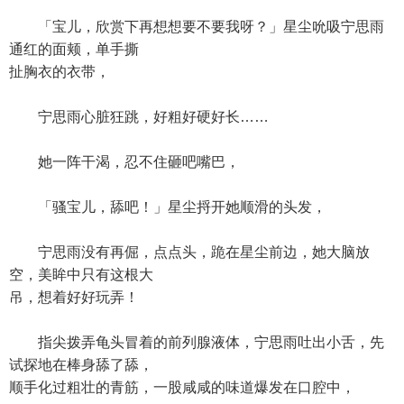
「宝儿，欣赏下再想想要不要我呀？」星尘吮吸宁思雨
通红的面颊，单手撕
扯胸衣的衣带，
宁思雨心脏狂跳，好粗好硬好长……
她一阵干渴，忍不住砸吧嘴巴，
「骚宝儿，舔吧！」星尘捋开她顺滑的头发，
宁思雨没有再倔，点点头，跪在星尘前边，她大脑放
空，美眸中只有这根大
吊，想着好好玩弄！
指尖拨弄龟头冒着的前列腺液体，宁思雨吐出小舌，先
试探地在棒身舔了舔，
顺手化过粗壮的青筋，一股咸咸的味道爆发在口腔中，