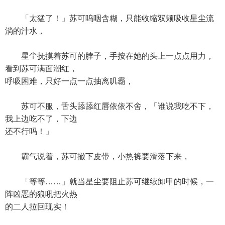
「太猛了！」苏可呜咽含糊，只能收缩双颊吸收星尘流
淌的汁水，
星尘抚摸着苏可的脖子，手按在她的头上一点点用力，
看到苏可满面潮红，
呼吸困难，只好一点一点抽离叽霸，
苏可不服，舌头舔舔红唇依依不舍，「谁说我吃不下，
我上边吃不了，下边
还不行吗！」
霸气说着，苏可撤下皮带，小热裤要滑落下来，
「等等……」就当星尘要阻止苏可继续卸甲的时候，一
阵凶恶的狼吼把火热
的二人拉回现实！