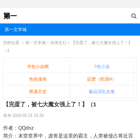
第一文学城
您的位置
第一文学城
武侠玄幻
【完蛋了，被七大魔女强上了！】
（1
书包小说网
7色小说
色色漫画
囚爱（民国H）
禁漫天堂
极品淫乱合集
【完蛋了，被七大魔女强上了！】（1
发布:2026-01-31 10:26
作者：QQdnz
简介：末世世界中，虚兽是这里的霸主，人类被侵占将近百