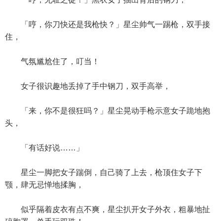
「哼，你刀快还是我枪快？」星尘帅气一踢枪，双手接
住，
气氛尴尬住了，叮当！
女子很识趣地丢掉了手中钢刀，双手高举，
「来，你不是很狂吗？」星尘晃动手枪示意女子跪地抱
头，
「有话好说……」
星尘一脚把女子踹倒，自己骑了上去，枪顶住女子下
颚，肆无忌惮地揉胸，
似乎隔着皮衣有点不爽，星尘扒开女子外衣，粗暴地扯