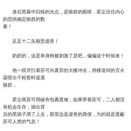
身后黑幕中闪烁的光点，是狼群的眼睛，星尘压住内心
的恐惧确定狼群的数
量！
足足十二头狼型虚兽！
奶奶的，这是单身狗被刺激了是吧，偏偏这个时候来！
他一咬牙扛着苏可向废弃的大楼冲去，用楼道间的灭火
器喷出干粉暂时逼退
狼群，
星尘将苏可用破布包裹遮掩，如果带着苏可，二人都没
有机会生存，抽出背
后的黑袋子洒了上去，那里边是虚兽的粪便，为的就是遮蔽
苏可人类的气息！