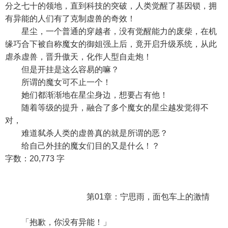
分之七十的领地，直到科技的突破，人类觉醒了基因锁，拥
有异能的人们有了克制虚兽的奇效！
星尘，一个普通的穿越者，没有觉醒能力的废柴，在机
缘巧合下被自称魔女的御姐强上后，竟开启升级系统，从此
虐杀虚兽，晋升傲天，化作人型自走炮！
但是开挂是这么容易的嘛？
所谓的魔女可不止一个！
她们都渐渐地在星尘身边，想要占有他！
随着等级的提升，融合了多个魔女的星尘越发觉得不
对，
难道弑杀人类的虚兽真的就是所谓的恶？
给自己外挂的魔女们目的又是什么！？
字数：20,773 字
第01章：宁思雨，面包车上的激情
「抱歉，你没有异能！」