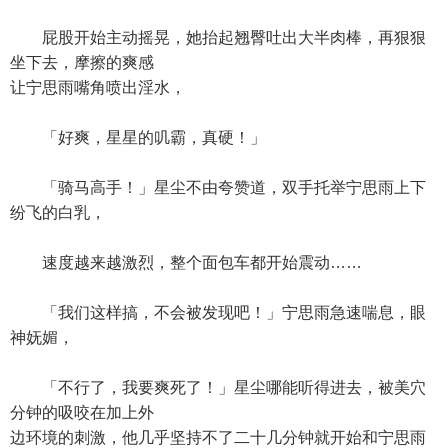
屁股开始主动摇晃，她抬起翘臀吐出大半肉棒，再狠狠
坐下去，摩擦的爽感
让宁思雨嘴角喷出淫水，
「好爽，星星的叽霸，真硬！」
「骑马高手！」星尘不由夸赞道，双手托举宁思雨上下
纷飞的白乳，
速度越来越激烈，整个面包车都开始震动……
「我们这样搞，不会被发现吧！」宁思雨急速喘息，眼
神妩媚，
「不行了，我要爽死了！」星尘哪能听得进去，被美穴
分钟的吸咬在加上外
边环境的刺激，他几乎坚持不了二十几分钟就开始和宁思雨