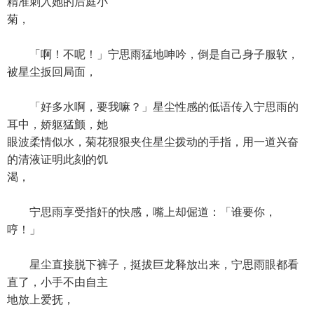
精准刺入她的后庭小
菊，
「啊！不呢！」宁思雨猛地呻吟，倒是自己身子服软，
被星尘扳回局面，
「好多水啊，要我嘛？」星尘性感的低语传入宁思雨的
耳中，娇躯猛颤，她
眼波柔情似水，菊花狠狠夹住星尘拨动的手指，用一道兴奋
的清液证明此刻的饥
渴，
宁思雨享受指奸的快感，嘴上却倔道：「谁要你，
哼！」
星尘直接脱下裤子，挺拔巨龙释放出来，宁思雨眼都看
直了，小手不由自主
地放上爱抚，