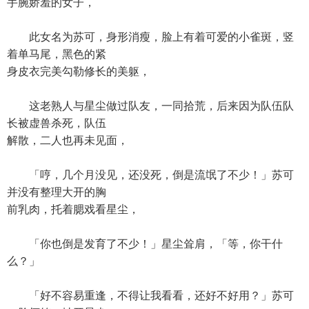
手腕娇羞的女子，
此女名为苏可，身形消瘦，脸上有着可爱的小雀斑，竖
着单马尾，黑色的紧
身皮衣完美勾勒修长的美躯，
这老熟人与星尘做过队友，一同拾荒，后来因为队伍队
长被虚兽杀死，队伍
解散，二人也再未见面，
「哼，几个月没见，还没死，倒是流氓了不少！」苏可
并没有整理大开的胸
前乳肉，托着腮戏看星尘，
「你也倒是发育了不少！」星尘耸肩，「等，你干什
么？」
「好不容易重逢，不得让我看看，还好不好用？」苏可