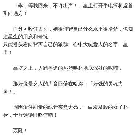
「乖，等我回来，不许出声！」星尘打开手电筒将虚兽
引向远方！
而苏可咬住舌头，她很理智自己什么水平很清楚，也知
道星尘的用意和老练，
只能摇头看向背离自己的狼群，心中大喊爱人的名字，星
尘！
高塔之上，人跑兽追的热烈唤起地底深处的呢喃，
那好像是女人的声音回荡在暗廊，「好强的灵魂力
量！」
周围灌注能量的线管突然大亮，一白发及腰的女子起
身，千斤锁链叮咚作响！
轰隆！