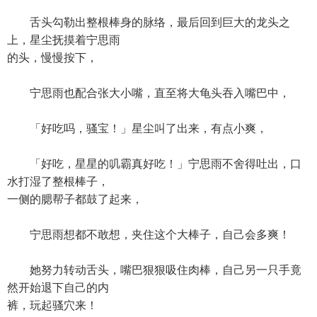
舌头勾勒出整根棒身的脉络，最后回到巨大的龙头之
上，星尘抚摸着宁思雨
的头，慢慢按下，
宁思雨也配合张大小嘴，直至将大龟头吞入嘴巴中，
「好吃吗，骚宝！」星尘叫了出来，有点小爽，
「好吃，星星的叽霸真好吃！」宁思雨不舍得吐出，口
水打湿了整根棒子，
一侧的腮帮子都鼓了起来，
宁思雨想都不敢想，夹住这个大棒子，自己会多爽！
她努力转动舌头，嘴巴狠狠吸住肉棒，自己另一只手竟
然开始退下自己的内
裤，玩起骚穴来！