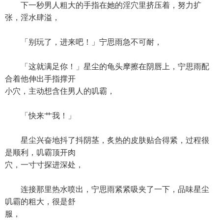
下一秒男人粗大的手指在她的淫穴里挤压着，努力扩
张，淫水肆溢，
「别玩了，进来吧！」宁思雨急不可耐，
「这就满足你！」星尘的龟头摩擦在阴唇上，宁思雨配
合着他伸出手指撑开
小穴，主动想含住男人的叽霸，
「快来艹我！」
星尘兴奋地抖了抖阴茎，炙热的皮肤贴合得紧，过程很
是顺利，叽霸顶开肉
穴，一寸寸探进深处，
连接那里热水喷出，宁思雨紧紧吸夹了一下，品味星尘
叽霸的粗大，很是舒
服，