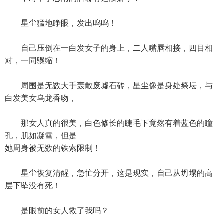
星尘猛地睁眼，发出呜呜！
自己压倒在一白发女子的身上，二人嘴唇相接，四目相
对，一同骤缩！
周围是无数大手轰散废墟石砖，星尘像是身处祭坛，与
白发美女乌龙香吻，
那女人真的很美，白色修长的睫毛下竟然有着蓝色的瞳
孔，肌如凝雪，但是
她周身被无数的铁索限制！
星尘恢复清醒，急忙分开，这是现实，自己从坍塌的高
层下坠没有死！
是眼前的女人救了我吗？