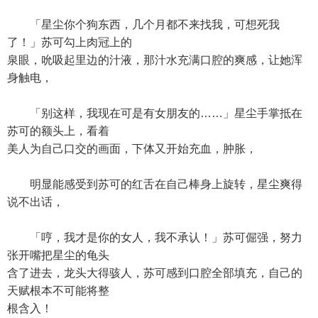
「星尘你个狗东西，几个月都不来找我，可想死我
了！」苏可勾上肉冠上的
泉眼，吮吸起里边的汁液，那汁水充满口腔的爽感，让她浑
身触电，
「别这样，我现在可是有女朋友的……」星尘手掌抵在
苏可的额头上，看着
美人为自己口交的画面，下体又开始充血，肿胀，
明显能感受到苏可的红舌在自己棒身上旋转，星尘爽得
说不出话，
「哼，我才是你的女人，我不承认！」苏可倔强，努力
张开嘴把星尘的龟头
含了进去，龙头大得骇人，苏可感到口腔全部填充，自己的
天赋根本不可能将整
根含入！