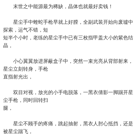
末世之中能源最为稀缺，晶体也就最好卖钱！
星尘手中蝰蛇手枪早就上好膛，全副武装开始向废墟中
探索，运气不错，短
短半个小时，老练的星尘手中已有三枚指甲盖大小的紫色结
晶，
小心翼翼放进屏蔽盒子中，突然一束光亮从背部射来，
星尘立刻转身，手枪
直指射光出，
双目对视，放光的小手电脱落，一黑衣倩影一脚踢开星
尘手枪，同时回转扫
腿，
星尘不顾手的疼痛，跳起抽射，黑衣人肘心抵挡，还是
被星尘踹飞，