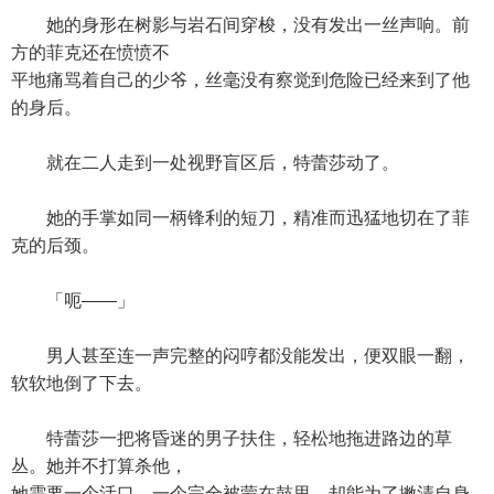
她的身形在树影与岩石间穿梭，没有发出一丝声响。前
方的菲克还在愤愤不
平地痛骂着自己的少爷，丝毫没有察觉到危险已经来到了他
的身后。
就在二人走到一处视野盲区后，特蕾莎动了。
她的手掌如同一柄锋利的短刀，精准而迅猛地切在了菲
克的后颈。
「呃——」
男人甚至连一声完整的闷哼都没能发出，便双眼一翻，
软软地倒了下去。
特蕾莎一把将昏迷的男子扶住，轻松地拖进路边的草
丛。她并不打算杀他，
她需要一个活口，一个完全被蒙在鼓里，却能为了撇清自身