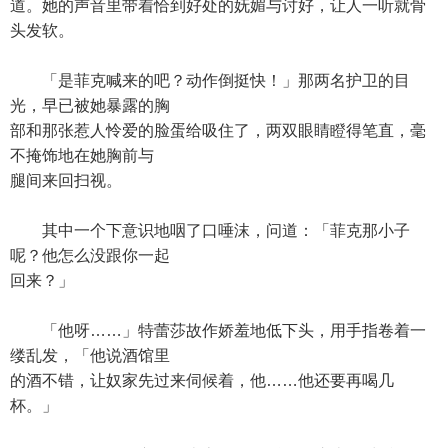
道。她的声音里带着恰到好处的妩媚与讨好，让人一听就骨
头发软。
「是菲克喊来的吧？动作倒挺快！」那两名护卫的目
光，早已被她暴露的胸
部和那张惹人怜爱的脸蛋给吸住了，两双眼睛瞪得笔直，毫
不掩饰地在她胸前与
腿间来回扫视。
其中一个下意识地咽了口唾沫，问道：「菲克那小子
呢？他怎么没跟你一起
回来？」
「他呀……」特蕾莎故作娇羞地低下头，用手指卷着一
缕乱发，「他说酒馆里
的酒不错，让奴家先过来伺候着，他……他还要再喝几
杯。」