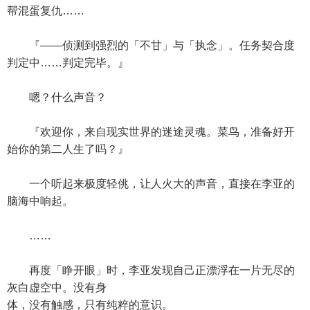
帮混蛋复仇……
『——侦测到强烈的「不甘」与「执念」。任务契合度
判定中……判定完毕。』
嗯？什么声音？
『欢迎你，来自现实世界的迷途灵魂。菜鸟，准备好开
始你的第二人生了吗？』
一个听起来极度轻佻，让人火大的声音，直接在李亚的
脑海中响起。
……
再度「睁开眼」时，李亚发现自己正漂浮在一片无尽的
灰白虚空中。没有身
体，没有触感，只有纯粹的意识。