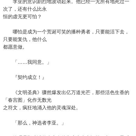
李亚的意识剧烈地波动起来。他已经一无所有地死过一
次了，还有什么比永
恒的虚无更可怕？
哪怕是成为一个荒诞可笑的播种勇者，只要能活下去，
只要能复仇，他什么
都愿意做。
「……我同意。」
『契约成立！』
《文明圣典》骤然爆发出亿万道光芒，那些活色生香的
「春宫图」化作无数光
之符文，疯狂地涌入他的灵魂深处。
「那么，神选者李亚。」