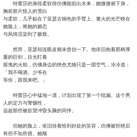
特蕾莎的身段柔软得仿佛能掐出水来，她微微俯下身，
胸前那片惊人的雪白
与柔软，几乎贴在了亚瑟古铜色的手臂上。篝火的光芒映在
她脸上，将她的媚态
与风情渲染到了极致。
然而，亚瑟却连眼皮都未曾抬一下。他依旧抱着那柄厚
重的巨剑，目光盯着
摇曳的火焰，仿佛身边的绝色尤物只是一团空气，冷冷道：
「我不喝酒。少爷在
等你，跟我来吧。」
特蕾莎心中猛地一凛，计划出现了第一个纰漏。这个男
人的定力与警惕性，
远超那些被欲望冲昏头脑的同伴。
但她的脸上，依旧挂着恰到好处的笑容，仿佛被拒绝后
有些不知所措。她顺