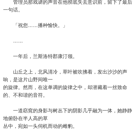
管理员那戏谑的声音在他彻底失去意识前，留下了最后
一句话。
「祝您……播种愉快。」
……
一年后，兰斯洛特郡康汀领。
山丘之上，北风清冷，草叶被吹拂着，发出沙沙的声
响，是这片山野间唯一
的旋律。然而，在这单调的旋律之中，却潜藏着一丝致命
的、不和谐的音符。
一道窈窕的身影与树丛下的阴影几乎融为一体，她静静
地俯卧在半人高的草
丛中，宛如一头伺机而动的雌豹。