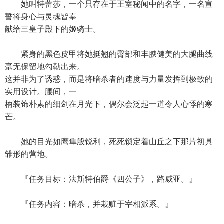
她叫特蕾莎，一个只存在于王室秘闻中的名字，一名宣
誓将身心与灵魂皆奉
献给三皇子殿下的姬骑士。
紧身的黑色皮甲将她挺翘的臀部和丰腴健美的大腿曲线
毫无保留地勾勒出来。
这并非为了诱惑，而是将暗杀者的速度与力量发挥到极致的
实用设计。腰间，一
柄装饰朴素的细剑在月光下，偶尔会泛起一道令人心悸的寒
芒。
她的目光如鹰隼般锐利，死死锁定着山丘之下那片初具
雏形的营地。
『任务目标：法斯特伯爵《四公子》，路威亚。』
『任务内容：暗杀，并栽赃于宰相派系。』