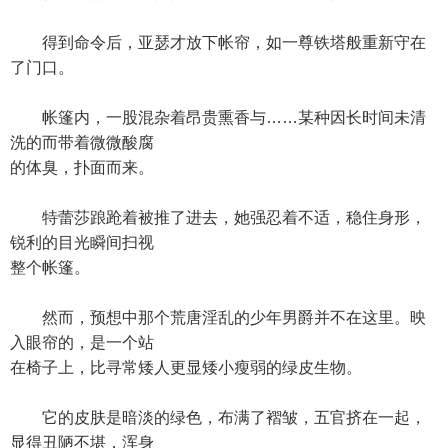
得到命令后，亚瑟才放下帐帘，如一尊铁塔般重新守在
了门口。
帐篷内，一股混杂着昂贵熏香与……某种因长时间未清
洗的而带着微微酸腐
的体臭，扑面而来。
特蕾莎踉跄着被推了进去，她强忍着不适，稳住身形，
锐利的目光瞬间扫视
整个帐篷。
然而，预想中那个荒唐淫乱的少年男爵并不在这里。映
入眼帘的，是一个站
在椅子上，比寻常矮人更显矮小瘦弱的绿皮生物。
它的皮肤是暗淡的绿色，布满了褶皱，五官挤在一起，
显得丑陋不堪，浑身