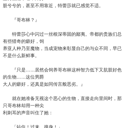
脏兮兮的，甚至不用靠近，特蕾莎就已感觉不适。
『哥布林？』
特蕾莎心中闪过一丝根深蒂固的鄙夷。帝都的贵族们总
有些猎奇的癖好，饲
养亚人种乃至魔物，当成宠物来彰显自己的与众不同，早已
不是什么新鲜事。
『只是……居然会饲养哥布林这种智力低下又肮脏好色
的生物……这位男爵
大人的癖好，还真是如同传言般恶劣。』
就在她准备无视这个恶心的生物，直接走向里间时，那
只哥布林却用一种尖
利刺耳的声音叫住了她：
「站住！过来，搜身！」