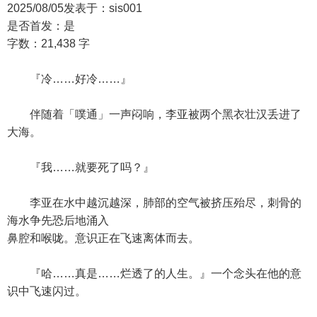
2025/08/05发表于：sis001
是否首发：是
字数：21,438 字
『冷……好冷……』
伴随着「噗通」一声闷响，李亚被两个黑衣壮汉丢进了
大海。
『我……就要死了吗？』
李亚在水中越沉越深，肺部的空气被挤压殆尽，刺骨的
海水争先恐后地涌入
鼻腔和喉咙。意识正在飞速离体而去。
『哈……真是……烂透了的人生。』一个念头在他的意
识中飞速闪过。