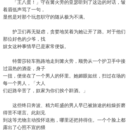
「王八蛋！」守在篝火旁的亚瑟听到了这边的对话，皱
着眉低声骂了一句，
显然是对那个玩忽职守的随从极为不满。
护卫们再无疑虑，贪婪地笑着为她让开了路。对于他们
那位好色的少爷，找
妓女这种事情早已是家常便饭。
特蕾莎轻车熟路地走到篝火旁，顺势从一个护卫手中接
过温热的酒壶，身子
一扭，便坐在了一个男人的怀里。她媚眼如丝，扫过在场的
每一个男人，「大人
们赶路辛苦了，奴家为你们挨个斟酒。」
这些终日奔波、精力旺盛的男人早已被旅途的枯燥折磨
得苦不堪言。此刻见
到这等尤物主动投怀送抱，哪里还把持得住。一个个脸上都
露出了心照不宣的猥