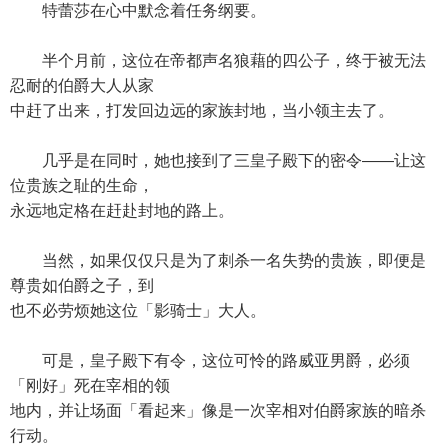
特蕾莎在心中默念着任务纲要。
半个月前，这位在帝都声名狼藉的四公子，终于被无法
忍耐的伯爵大人从家
中赶了出来，打发回边远的家族封地，当小领主去了。
几乎是在同时，她也接到了三皇子殿下的密令——让这
位贵族之耻的生命，
永远地定格在赶赴封地的路上。
当然，如果仅仅只是为了刺杀一名失势的贵族，即便是
尊贵如伯爵之子，到
也不必劳烦她这位「影骑士」大人。
可是，皇子殿下有令，这位可怜的路威亚男爵，必须
「刚好」死在宰相的领
地内，并让场面「看起来」像是一次宰相对伯爵家族的暗杀
行动。