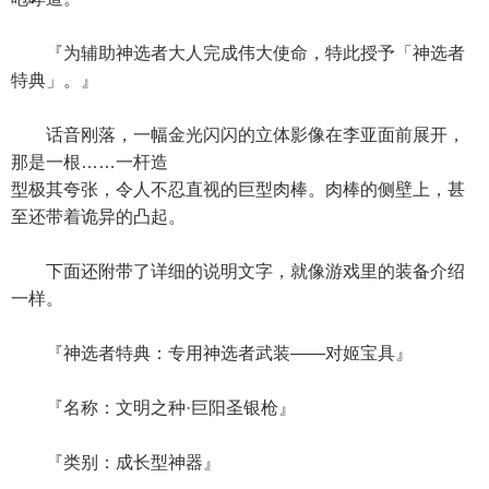
『为辅助神选者大人完成伟大使命，特此授予「神选者
特典」。』
话音刚落，一幅金光闪闪的立体影像在李亚面前展开，
那是一根……一杆造
型极其夸张，令人不忍直视的巨型肉棒。肉棒的侧壁上，甚
至还带着诡异的凸起。
下面还附带了详细的说明文字，就像游戏里的装备介绍
一样。
『神选者特典：专用神选者武装——对姬宝具』
『名称：文明之种·巨阳圣银枪』
『类别：成长型神器』