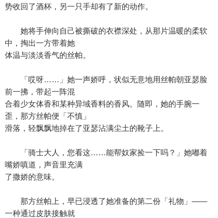
势收回了酒杯，另一只手却有了新的动作。
她将手伸向自己被撕破的衣襟深处，从那片温暖的柔软
中，掏出一方带着她
体温与淡淡香气的丝帕。
「哎呀……」她一声娇呼，状似无意地用丝帕朝亚瑟脸
前一拂，带起一阵混
合着少女体香和某种异域香料的香风。随即，她的手腕一
歪，那方丝帕便「不慎」
滑落，轻飘飘地掉在了亚瑟沾满尘土的靴子上。
「骑士大人，您看这……能帮奴家捡一下吗？」她嘟着
嘴娇嗔道，声音里充满
了撒娇的意味。
那方丝帕上，早已浸透了她准备的第二份「礼物」——
一种通过皮肤接触就