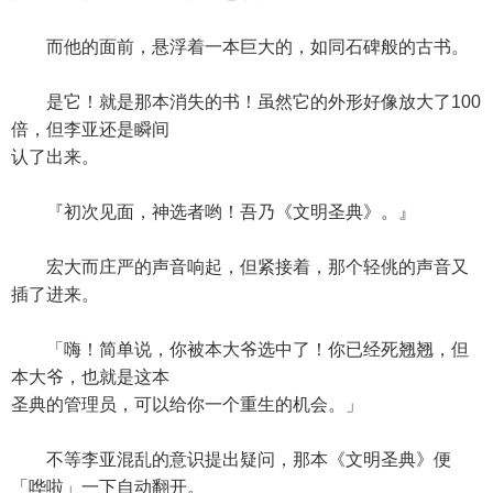
而他的面前，悬浮着一本巨大的，如同石碑般的古书。
是它！就是那本消失的书！虽然它的外形好像放大了100
倍，但李亚还是瞬间
认了出来。
『初次见面，神选者哟！吾乃《文明圣典》。』
宏大而庄严的声音响起，但紧接着，那个轻佻的声音又
插了进来。
「嗨！简单说，你被本大爷选中了！你已经死翘翘，但
本大爷，也就是这本
圣典的管理员，可以给你一个重生的机会。」
不等李亚混乱的意识提出疑问，那本《文明圣典》便
「哗啦」一下自动翻开。