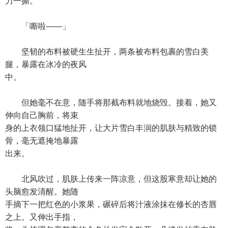
力一撕。
「嘶啦——」
坚韧的布料被硬生生扯开，两条被布料包裹的雪白美
腿，暴露在冰冷的夜风
中。
但她毫不在意，随手将那截布料就地烧毁。接着，她又
伸向自己胸前，将束
身的上衣领口猛地扯开，让大片雪白丰润的肌肤与精致的锁
骨，毫无遮掩地暴露
出来。
北风吹过，肌肤上传来一阵凉意，但这股寒意却让她的
头脑愈发清醒。她随
手摘下一把红色的小浆果，碾碎后将汁液涂抹在修长的杏唇
之上。又伸出手指，