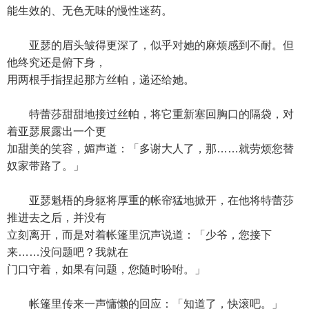
能生效的、无色无味的慢性迷药。
亚瑟的眉头皱得更深了，似乎对她的麻烦感到不耐。但
他终究还是俯下身，
用两根手指捏起那方丝帕，递还给她。
特蕾莎甜甜地接过丝帕，将它重新塞回胸口的隔袋，对
着亚瑟展露出一个更
加甜美的笑容，媚声道：「多谢大人了，那……就劳烦您替
奴家带路了。」
亚瑟魁梧的身躯将厚重的帐帘猛地掀开，在他将特蕾莎
推进去之后，并没有
立刻离开，而是对着帐篷里沉声说道：「少爷，您接下
来……没问题吧？我就在
门口守着，如果有问题，您随时吩咐。」
帐篷里传来一声慵懒的回应：「知道了，快滚吧。」