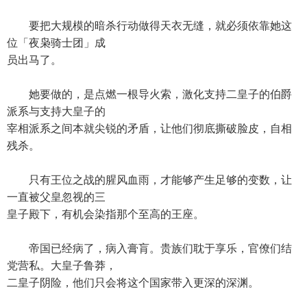
要把大规模的暗杀行动做得天衣无缝，就必须依靠她这
位「夜枭骑士团」成
员出马了。
她要做的，是点燃一根导火索，激化支持二皇子的伯爵
派系与支持大皇子的
宰相派系之间本就尖锐的矛盾，让他们彻底撕破脸皮，自相
残杀。
只有王位之战的腥风血雨，才能够产生足够的变数，让
一直被父皇忽视的三
皇子殿下，有机会染指那个至高的王座。
帝国已经病了，病入膏肓。贵族们耽于享乐，官僚们结
党营私。大皇子鲁莽，
二皇子阴险，他们只会将这个国家带入更深的深渊。