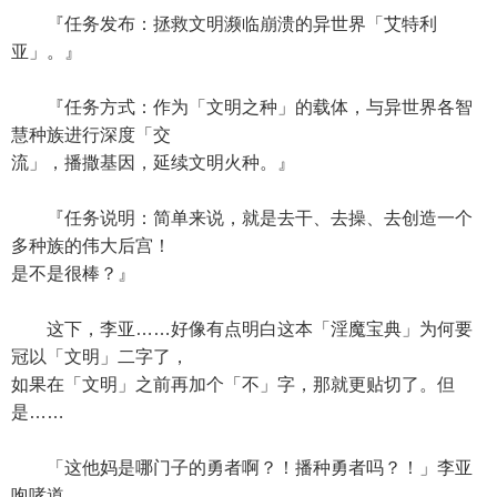
『任务发布：拯救文明濒临崩溃的异世界「艾特利
亚」。』
『任务方式：作为「文明之种」的载体，与异世界各智
慧种族进行深度「交
流」，播撒基因，延续文明火种。』
『任务说明：简单来说，就是去干、去操、去创造一个
多种族的伟大后宫！
是不是很棒？』
这下，李亚……好像有点明白这本「淫魔宝典」为何要
冠以「文明」二字了，
如果在「文明」之前再加个「不」字，那就更贴切了。但
是……
「这他妈是哪门子的勇者啊？！播种勇者吗？！」李亚
咆哮道。