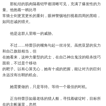
那虬结的肌肉隔着铠甲都清晰可见，充满了爆发性的力
量。他抱着一柄比寻
常骑士剑更宽更长的重剑，眼神警惕地扫视着四周的黑暗，
如同忠诚的猎犬。
他是这群人里唯一的威胁。
不过……特蕾莎的嘴角勾起一丝冷笑。虽然亚瑟的实力
和自己旗鼓相当，但
在她看来，这种力量型的武士，在自己神出鬼没的暗杀技巧
面前，不过是个移动
的靶子。以有心算无心，她有十成的把握，能让对方的巨剑
永远没有出鞘的机会。
她需要做的，只是等待。等待一个最佳的时机。
正当特蕾莎如最老练的猎人般，寻找着破绽时，目标所
在的主帐篷里，忽然