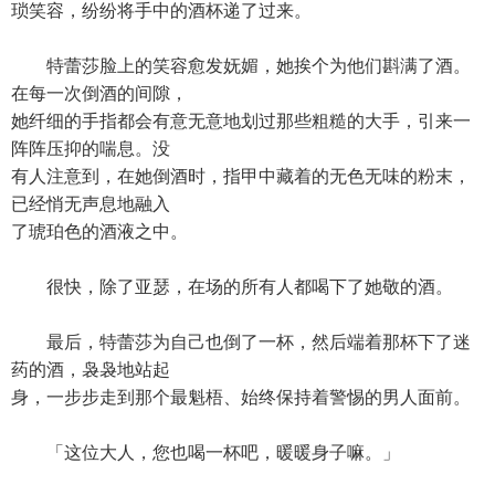
琐笑容，纷纷将手中的酒杯递了过来。
特蕾莎脸上的笑容愈发妩媚，她挨个为他们斟满了酒。
在每一次倒酒的间隙，
她纤细的手指都会有意无意地划过那些粗糙的大手，引来一
阵阵压抑的喘息。没
有人注意到，在她倒酒时，指甲中藏着的无色无味的粉末，
已经悄无声息地融入
了琥珀色的酒液之中。
很快，除了亚瑟，在场的所有人都喝下了她敬的酒。
最后，特蕾莎为自己也倒了一杯，然后端着那杯下了迷
药的酒，袅袅地站起
身，一步步走到那个最魁梧、始终保持着警惕的男人面前。
「这位大人，您也喝一杯吧，暖暖身子嘛。」