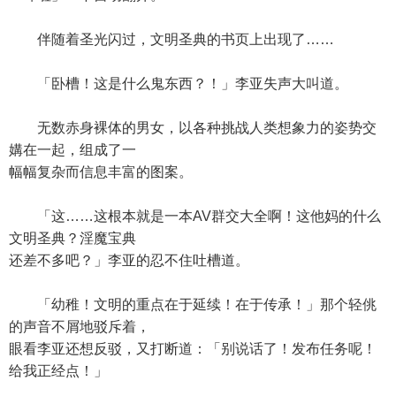
伴随着圣光闪过，文明圣典的书页上出现了……
「卧槽！这是什么鬼东西？！」李亚失声大叫道。
无数赤身裸体的男女，以各种挑战人类想象力的姿势交
媾在一起，组成了一
幅幅复杂而信息丰富的图案。
「这……这根本就是一本AV群交大全啊！这他妈的什么
文明圣典？淫魔宝典
还差不多吧？」李亚的忍不住吐槽道。
「幼稚！文明的重点在于延续！在于传承！」那个轻佻
的声音不屑地驳斥着，
眼看李亚还想反驳，又打断道：「别说话了！发布任务呢！
给我正经点！」