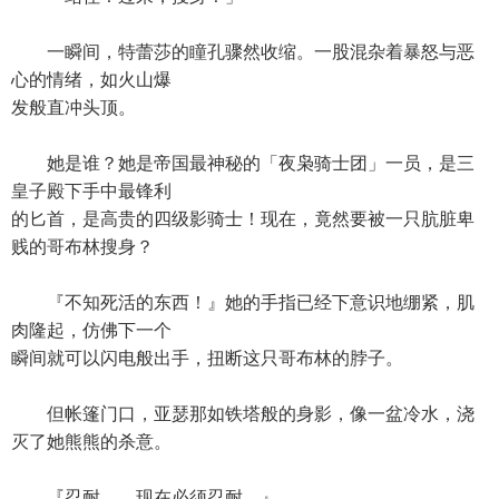
一瞬间，特蕾莎的瞳孔骤然收缩。一股混杂着暴怒与恶
心的情绪，如火山爆
发般直冲头顶。
她是谁？她是帝国最神秘的「夜枭骑士团」一员，是三
皇子殿下手中最锋利
的匕首，是高贵的四级影骑士！现在，竟然要被一只肮脏卑
贱的哥布林搜身？
『不知死活的东西！』她的手指已经下意识地绷紧，肌
肉隆起，仿佛下一个
瞬间就可以闪电般出手，扭断这只哥布林的脖子。
但帐篷门口，亚瑟那如铁塔般的身影，像一盆冷水，浇
灭了她熊熊的杀意。
『忍耐……现在必须忍耐。』