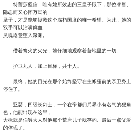
特蕾莎坚信，唯有她所效忠的三皇子殿下，那位睿智、
隐忍而又心怀万民的
圣子，才是能够拯救这个腐朽国度的唯一希望。为此，她的
双手可以沾满鲜血，
灵魂愿意堕入深渊。
借着篝火的火光，她仔细地观察着营地里的一切。
护卫九人，加上目标，共十人。
最终，她的目光在那个始终坚守在主帐篷前的亲卫身上
停住了。
亚瑟，四级长剑士，一个在帝都佣兵界小有名气的狠角
色，他能出现在这里，
大概就是伯爵大人对他那个荒唐儿子残存的、最后一点父爱
的体现了。