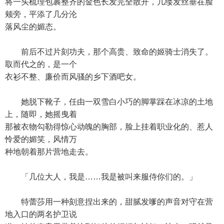
将一头梳理包裹整齐的金色长发完全散开，几缕发丝垂在脸
颊旁，平添了几分沦
落风尘的媚态。
前后不过片刻功夫，那个高贵、致命的姬骑士消失了。
取而代之的，是一个
衣衫不整、廉价而风骚的乡下酒吧女。
她脱下靴子，任由一双雪白小巧的脚掌踩在冰凉的土地
上，随即，她摇曳着
那被衣物勾勒得惊心动魄的胸部，脸上挂着职业化的、惹人
怜爱的媚笑，风情万
种地朝着那片营地走去。
「几位大人，我是……我是被叫来服侍你们的。」
特蕾莎用一种刻意捏出来的，甜腻发嗲的声音对守在营
地入口的两名护卫说