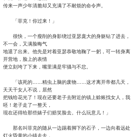
传来一声少年清脆却又充满了不耐烦的命令声。
「菲克！你过来！」
很快，一个瘦削的身影绕过亚瑟庞大的身躯钻了进去，
不一会，又满脸晦气
地退了出来。他先是对着亚瑟恭敬地鞠了一躬，可一转身离
开营地，脸上的表情
便立刻垮了下来，嘴里满是牢骚与不忿。
「该死的……精虫上脑的废物……这才离开帝都几天，
天天干女人不说，居然
把钱给花光了！现在还要老子去附近的镇上赊账找女人，我
呸！老子走了一整天，
现在还得给那些婊子们赔笑脸去。什么玩意儿！」
那名叫菲克的随从一边踢着脚下的石子，一边向着远处
灯火昏黄的小镇走去，