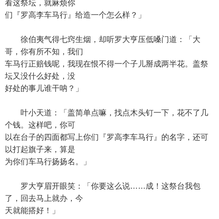
看这祭坛，就麻烦你
们『罗高李车马行』给造一个怎么样？」
徐伯夷气得七窍生烟，却听罗大亨压低嗓门道：「大
哥，你有所不知，我们
车马行正赔钱呢，我现在恨不得一个子儿掰成两半花。盖祭
坛又没什么好处，没
好处的事儿谁干呐？」
叶小天道：「盖简单点嘛，找点木头钉一下，花不了几
个钱。这样吧，你可
以在台子的四面都写上你们『罗高李车马行』的名字，还可
以打起旗子来，算是
为你们车马行扬扬名。」
罗大亨眉开眼笑：「你要这么说……成！这祭台我包
了，回去马上就办，今
天就能搭好！」