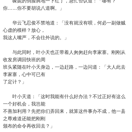
哚妮的俏脸腾地一下红了，急忙否认道：「哪有？
你……你不要胡说八道啊。」
华云飞忍俊不禁地道：「没有就没有呗，何必一副做贼
心虚的模样？放心，
我这人嘴严，不会往外说的。」
与此同时，叶小天也正带着人匆匆赶向李家寨。刚刚从
收发房调回快班的周
班头紧随在叶小天身边，一边赶路，一边问道：「大人此去
李家寨，心中可已有
了定计？」
叶小天道：「这时我能有什么好办法？不过正好有这么
一个好机会，我岂能
不善加利用？先把你们弄回来，就算这件事办不成，他一县
之尊难道还能把刚刚
颁布的命令再收回去？」