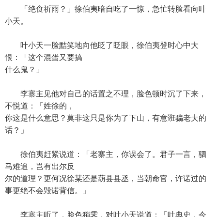
「绝食祈雨？」徐伯夷暗自吃了一惊，急忙转脸看向叶
小天。
叶小天一脸黠笑地向他眨了眨眼，徐伯夷登时心中大
恨：「这个混蛋又要搞
什么鬼？」
李寨主见他对自己的话置之不理，脸色顿时沉了下来，
不悦道：「姓徐的，
你这是什么意思？莫非这只是你为了下山，有意诳骗老夫的
话？」
徐伯夷赶紧说道：「老寨主，你误会了。君子一言，驷
马难追，岂有出尔反
尔的道理？更何况徐某还是葫县县丞，当朝命官，许诺过的
事更绝不会毁诺背信。」
李寨主听了，脸色稍霁，对叶小天说道：「叶典史，今