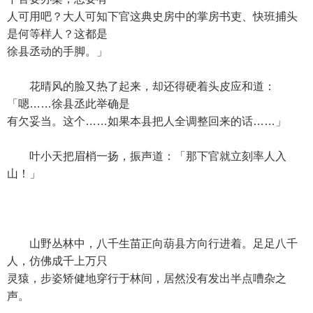
人可用吧？大人可知下官这典史房中的掌房书吏、快班捕头
是何等样人？这都是
徐县丞动的手脚。」
花晴风的脸又热了起来，却还得硬着头皮应和道：
「嗯……徐县丞此举确是
有欠妥当。这个……如果本县把人全调整回来的话……」
叶小天把眉梢一扬，振声道：「那下官就立刻率人入
山！」
山野丛林中，八千生苗正向葫县方向行进着。足足八千
人，仿佛成千上万只
灵猿，步姿矫健地穿行于林间，居然没有发出半点嘈杂之
声。