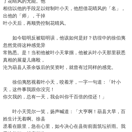
了花晴风的无能。他
相信以他的手段足以钳制叶小天，他想借花晴风的「名」，
出他的「师」，干掉
叶小天后，再顺势控制花晴风。
如今聪明反被聪明误，他该如何是好？彷徨中的徐伯夷
忽然觉得这种感觉异
常熟悉。是！当初他被叶小天掌掴，他被从叶小天那里获悉
真相的展凝儿痛殴，
沦为葫县人茶余饭后的笑资时，就曾有过同样的感觉。
徐伯夷怒视着叶小天，咬着牙，一字一句道：「叶小
天，这件事我跟你没完！
你欠我的，总有一天，我会叫你千百倍的偿还！」
叶小天莞尔一笑，扬声喊道：「大亨啊！葫县大旱，百
姓生计无着啊。徐县
丞看在眼里，急在心里，如今决心在县衙前面筑坛祈雨。我