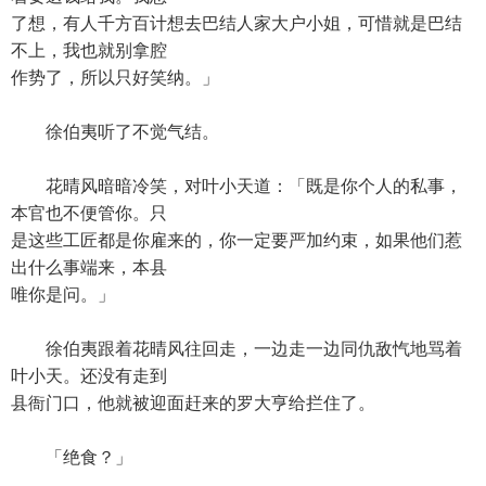
了想，有人千方百计想去巴结人家大户小姐，可惜就是巴结
不上，我也就别拿腔
作势了，所以只好笑纳。」
徐伯夷听了不觉气结。
花晴风暗暗冷笑，对叶小天道：「既是你个人的私事，
本官也不便管你。只
是这些工匠都是你雇来的，你一定要严加约束，如果他们惹
出什么事端来，本县
唯你是问。」
徐伯夷跟着花晴风往回走，一边走一边同仇敌忾地骂着
叶小天。还没有走到
县衙门口，他就被迎面赶来的罗大亨给拦住了。
「绝食？」