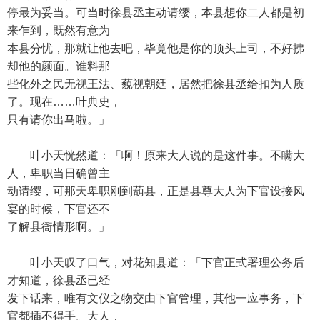
停最为妥当。可当时徐县丞主动请缨，本县想你二人都是初
来乍到，既然有意为
本县分忧，那就让他去吧，毕竟他是你的顶头上司，不好拂
却他的颜面。谁料那
些化外之民无视王法、藐视朝廷，居然把徐县丞给扣为人质
了。现在……叶典史，
只有请你出马啦。」
叶小天恍然道：「啊！原来大人说的是这件事。不瞒大
人，卑职当日确曾主
动请缨，可那天卑职刚到葫县，正是县尊大人为下官设接风
宴的时候，下官还不
了解县衙情形啊。」
叶小天叹了口气，对花知县道：「下官正式署理公务后
才知道，徐县丞已经
发下话来，唯有文仪之物交由下官管理，其他一应事务，下
官都插不得手。大人，