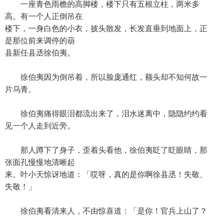
一座青色雨檐的高脚楼，楼下只有五根立柱，两米多
高。有一个人正倒吊在
楼下，一身白色的小衣，披头散发，长发直垂到地面上，正
是那位前来调停的葫
县新任县丞徐伯夷。
徐伯夷因为倒吊着，所以脸庞通红，额头却不知何故一
片乌青。
徐伯夷痛得眼泪都流出来了，泪水迷离中，隐隐约约看
见一个人走到近旁。
那人蹲下了身子，歪着头看他，徐伯夷眨了眨眼睛，那
张面孔慢慢地清晰起
来。叶小天惊讶地道：「哎呀，真的是你啊徐县丞！失敬、
失敬！」
徐伯夷看清来人，不由惊喜道：「是你！官兵上山了？