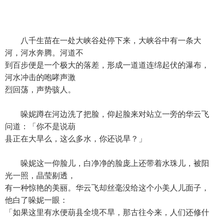
八千生苗在一处大峡谷处停下来，大峡谷中有一条大
河，河水奔腾。河道不
到百步便是一个极大的落差，形成一道道连绵起伏的瀑布，
河水冲击的咆哮声激
烈回荡，声势骇人。
哚妮蹲在河边洗了把脸，仰起脸来对站立一旁的华云飞
问道：「你不是说葫
县正在大旱么，这么多水，你还说旱？」
哚妮这一仰脸儿，白净净的脸庞上还带着水珠儿，被阳
光一照，晶莹剔透，
有一种惊艳的美丽。华云飞却丝毫没给这个小美人儿面子，
他白了哚妮一眼：
「如果这里有水便葫县全境不旱，那古往今来，人们还修什