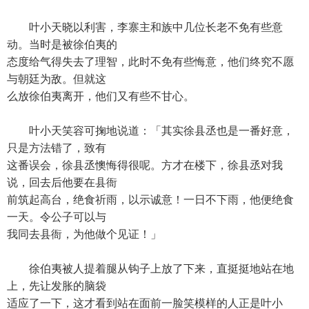
叶小天晓以利害，李寨主和族中几位长老不免有些意
动。当时是被徐伯夷的
态度给气得失去了理智，此时不免有些悔意，他们终究不愿
与朝廷为敌。但就这
么放徐伯夷离开，他们又有些不甘心。
叶小天笑容可掬地说道：「其实徐县丞也是一番好意，
只是方法错了，致有
这番误会，徐县丞懊悔得很呢。方才在楼下，徐县丞对我
说，回去后他要在县衙
前筑起高台，绝食祈雨，以示诚意！一日不下雨，他便绝食
一天。令公子可以与
我同去县衙，为他做个见证！」
徐伯夷被人提着腿从钩子上放了下来，直挺挺地站在地
上，先让发胀的脑袋
适应了一下，这才看到站在面前一脸笑模样的人正是叶小