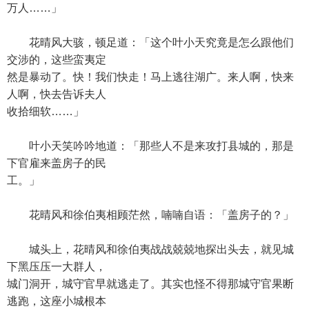
万人……」
花晴风大骇，顿足道：「这个叶小天究竟是怎么跟他们
交涉的，这些蛮夷定
然是暴动了。快！我们快走！马上逃往湖广。来人啊，快来
人啊，快去告诉夫人
收拾细软……」
叶小天笑吟吟地道：「那些人不是来攻打县城的，那是
下官雇来盖房子的民
工。」
花晴风和徐伯夷相顾茫然，喃喃自语：「盖房子的？」
城头上，花晴风和徐伯夷战战兢兢地探出头去，就见城
下黑压压一大群人，
城门洞开，城守官早就逃走了。其实也怪不得那城守官果断
逃跑，这座小城根本