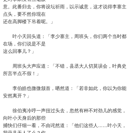
意。此番归去，你将设坛祈雨，以示诚意，这才说得李寨主
点头，要不然你现在
还在高脚楼下吊着呢。」
叶小天回头道：「李少寨主，周班头，你们两个当时都
在场，你们说是不是
这么回事儿？」
周班头大声应道：「不错，县丞大人切莫误会，叶典史
所言半点不假！」
李伯皓也微微颔首，哂然道：「若非如此，你以为你能
安然离开？」
徐伯夷冷哼一声扭过头去，忽然有种不对劲儿的感觉，
向叶小天身后的那些
捕快们仔细一看，不由诧然道：「他们这些人……叶小天，
我葫县无人了么？你