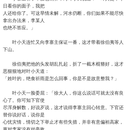
日看你的面子，我把
人还给你了。可这旱情未解，河水仍断，你们如果不能尽快
拿出办法来，李某人
也绝不答应。」
叶小天连忙又向李寨主保证一番，这才带着徐伯夷等人
下山。
徐伯夷把他的头发胡乱扎起，折了一截木棍簪好，这才
恶狠狠地对叶小天道：
「姓叶的，绝食祈雨是怎么回事，你是不是故意整我？」
叶小天一脸委屈：「徐大人，你这么说话可就太没有良
心了。你可知下官使
尽浑身解数，好说歹说，这才说得李寨主回心转意。下官还
替你说好话，说你是
心忧灾情，情切之下举止才有些失措，并非有意偏袒高家，
更对李家没有丝毫敌