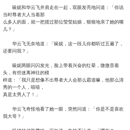
哚妮和华云飞并肩走在一起，双眼发亮地问道：「你说
当时尊者大人当着那
么多人的面，就一把揽过那位莹莹姑娘，狠狠地亲了她的嘴
儿？」
华云飞无奈地道：「哚妮，这一段儿你都听过五遍了，
还要问我？」
哚妮两眼闪闪发光，脸上带着兴奋的红晕，微微歪着
头，有些迷离神往的模
样道：「我只是想像不出尊者大人会那么霸道嘛，他那么清
秀的一个人，嘻嘻，
真是太男人了！」
华云飞奇怪地看了她一眼，突然问道：「你是不是喜欢
我大哥？」