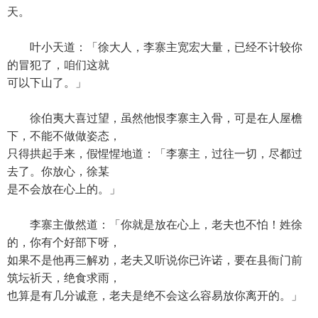
天。
叶小天道：「徐大人，李寨主宽宏大量，已经不计较你
的冒犯了，咱们这就
可以下山了。」
徐伯夷大喜过望，虽然他恨李寨主入骨，可是在人屋檐
下，不能不做做姿态，
只得拱起手来，假惺惺地道：「李寨主，过往一切，尽都过
去了。你放心，徐某
是不会放在心上的。」
李寨主傲然道：「你就是放在心上，老夫也不怕！姓徐
的，你有个好部下呀，
如果不是他再三解劝，老夫又听说你已许诺，要在县衙门前
筑坛祈天，绝食求雨，
也算是有几分诚意，老夫是绝不会这么容易放你离开的。」