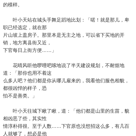
的模样。
叶小天站在城头手舞足蹈地比划：「喏！就是那儿，卑
职已经选定，就在那
片山坡上盖房子。那里本是无主之地，可以省下买地的开
销，地方离县衙又近，
下官每日上衙方便……」
花晴风听他啰哩吧嗦地说了半天建设规划，不耐烦地
道：「那你也用不着这
么多人吧？他们都是你从哪儿雇来的，我看他们服色相貌，
都很凶悍的样子，恐
怕不是善类。」
叶小天往城下瞅了瞅，道：「他们都是山里的生苗，貌
相凶恶了些，其实性
情淳朴得很。至于人数……下官原也没想招这么多，有几百
人就够了，想必是他