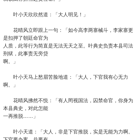
叶小天欣欣然道：「大人明见！」
花晴风立即跟上一句：「如今高李两寨械斗，李家寨更
是扣押了朝廷命官为
人质，此等行为简直是无法无天之至。叶典史负责本县司法
刑狱，此事责无旁贷
啊。」
叶小天马上愁眉苦脸地道：「大人，下官我有心无力
啊。」
花晴风拂然不悦：「有人罔视国法，囚禁命官，你身为
本县典史，对此怎能
一再推脱……」
叶小天道：「大人，非是下官推脱，实是无能为力啊。
下官要办案，总要有