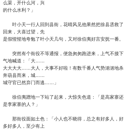
么渠，开什么河，兴
的什么水利？」
叶小天一行人回到县衙，花晴风见他果然把徐县丞救了
回来，大喜过望，先
是假惺惺地夸勉了叶小天几句，又对徐伯夷好言安抚一番。
突然有个衙役不等通报，便急匆匆跑进来，上气不接下
气地喊道：「大……
大大大大……大人，大事不好啦！有数千番人气势汹汹地杀
奔葫县而来，城……
城守官已然弃门而逃……」
徐伯夷蹭地一下站了起来，大惊失色道：「是高家寨还
是李家寨的人？」
那衙役面如土色：「小人也不晓得，总之有好多人，好
多好多人，至少有上