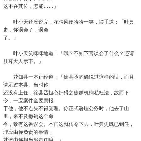
这不在其位，怎能……」
叶小天还没说完，花晴风便哈哈一笑，摆手道：「叶典
史，你误会了，误会
了。」
叶小天笑眯眯地道：「哦？不知下官误会了什么？还请
县尊大人示下。」
花知县一本正经道：「徐县丞的确说过这样的话，而且
请示过本县。当时你
还没有上任，徐县丞担心奸猾之徒趁机徇私枉法，故而下
令，一应案件全要禀报
于他，他不点头不得受理。你正式署理公务时，他去了山
里，来不及撤销这个命
令，致有这番误会。本官这就传令下去，叶典史既已到任，
理应由你负责的事情，
就该由你担当起责任嘛。」