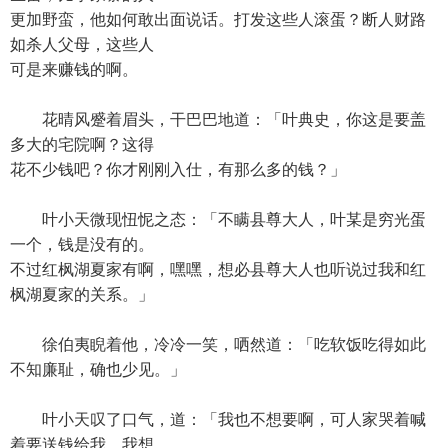
更加野蛮，他如何敢出面说话。打发这些人滚蛋？断人财路
如杀人父母，这些人
可是来赚钱的啊。
花晴风蹙着眉头，干巴巴地道：「叶典史，你这是要盖
多大的宅院啊？这得
花不少钱吧？你才刚刚入仕，有那么多的钱？」
叶小天微现忸怩之态：「不瞒县尊大人，叶某是穷光蛋
一个，钱是没有的。
不过红枫湖夏家有啊，嘿嘿，想必县尊大人也听说过我和红
枫湖夏家的关系。」
徐伯夷睨着他，冷冷一笑，哂然道：「吃软饭吃得如此
不知廉耻，确也少见。」
叶小天叹了口气，道：「我也不想要啊，可人家哭着喊
着要送钱给我。我想