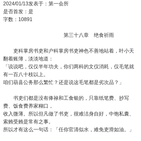
2024/01/13发表于：第一会所
是否首发：是
字数：10891
第三十八章 绝食祈雨
吏科掌房书吏和户科掌房书吏神色不善地站着，叶小天
翻着账簿，淡淡地道：
「说说吧，仅仅半年功夫，你们两科的文仪消耗，仅毛笔就
有一百八十枝以上。
咱们葫县公务那么繁忙？还是说这毛笔都是劣次品？」
书吏们都是没有俸禄和工食银的，只靠纸笔费、抄写
费、饭食费养家糊口，
收入微薄。所以但凡做了书吏，很难洁身自好，中饱私囊、
索贿受贿是常有之事。
所以才有这么一句话：「任你官清似水，难免吏滑如油。」