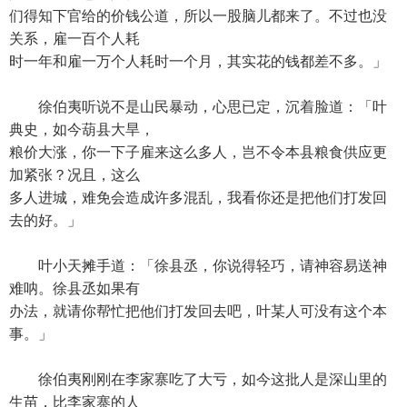
们得知下官给的价钱公道，所以一股脑儿都来了。不过也没
关系，雇一百个人耗
时一年和雇一万个人耗时一个月，其实花的钱都差不多。」
徐伯夷听说不是山民暴动，心思已定，沉着脸道：「叶
典史，如今葫县大旱，
粮价大涨，你一下子雇来这么多人，岂不令本县粮食供应更
加紧张？况且，这么
多人进城，难免会造成许多混乱，我看你还是把他们打发回
去的好。」
叶小天摊手道：「徐县丞，你说得轻巧，请神容易送神
难呐。徐县丞如果有
办法，就请你帮忙把他们打发回去吧，叶某人可没有这个本
事。」
徐伯夷刚刚在李家寨吃了大亏，如今这批人是深山里的
生苗，比李家寨的人