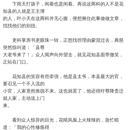
下雨天打孩子，闲着也是闲着。再说这两科的人不是花
知县的人就是王主簿
的人，叶小天在这两科并无心腹，便想揪住此事做做文章，
找找他们的别扭。
吏科掌房书吏眼珠一转，正想找些理由蒙混过去，典慈
突然惊叫道：「县尊
大老爷来了！」众人闻声向外望去，就见花知县面带微笑，
正站在门口。
花知县的笑容有些牵强，他是县太爷，本县最大的官，
要召见一个不入流的
小官，人家竟然推脱不来。这也就罢了，他还得纡尊降贵迁
就人家，主动送上门
来。
看到众人惊异的目光，花晴风脸上火辣辣的，急忙暗
道：「我的心性修炼得