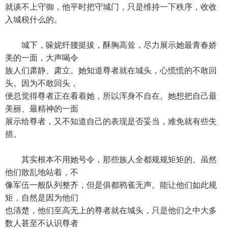
就谈不上守御，他平时把守城门，只是维持一下秩序，收收
入城税什么的。
城下，哚妮纤腰挺拔，酥胸高耸，尽力展示她最青春娇
美的一面，大声喝令
族人们肃静、肃立。她知道尊者就在城头，心慌慌的不敢回
头。因为不敢回头，
便总觉得尊者正在看着她，所以浑身不自在。她想把自己最
美丽、最精神的一面
展示给尊者，又不知道自己的表现是否妥当，难免就有些失
措。
其实根本不用她号令，那些族人全都规规矩矩的。虽然
他们散乱地站着，不
像军伍一般队列整齐，但是俱都鸦雀无声。能让他们如此规
矩，自然是因为他们
也清楚，他们至高无上的尊者就在城头，只是他们之中大多
数人甚至不认识尊者