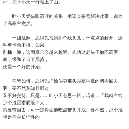
计，把叶小天一行领上了山。
叶小天凭借跟高涯的关系，承诺会妥善解决此事，说动
了高寨主撤兵。
一团乱麻，总得先找到那个线头儿，一点点的解开。这
种事情急不得，如果
乱抽一通，这团麻只会越来越紧。先劝这老头子撤回高家
寨，缓和了当下局势，
便是一个好的开始。
不管如何，总得先把徐伯夷那头眼高手低的猪弄回去
啊，要不然花知县那边
又不好交待。只是……叶小天心思一转，暗道：「我就白给
那个混蛋揩屁股？人，
我要带回去，可一定得让他吃点苦头才成。要不然，那个混
蛋是不会长记性的！」