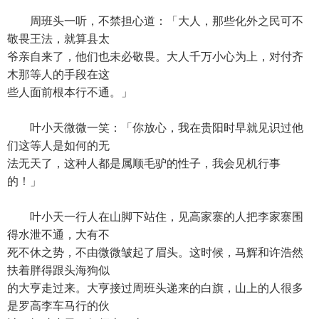
周班头一听，不禁担心道：「大人，那些化外之民可不
敬畏王法，就算县太
爷亲自来了，他们也未必敬畏。大人千万小心为上，对付齐
木那等人的手段在这
些人面前根本行不通。」
叶小天微微一笑：「你放心，我在贵阳时早就见识过他
们这等人是如何的无
法无天了，这种人都是属顺毛驴的性子，我会见机行事
的！」
叶小天一行人在山脚下站住，见高家寨的人把李家寨围
得水泄不通，大有不
死不休之势，不由微微皱起了眉头。这时候，马辉和许浩然
扶着胖得跟头海狗似
的大亨走过来。大亨接过周班头递来的白旗，山上的人很多
是罗高李车马行的伙