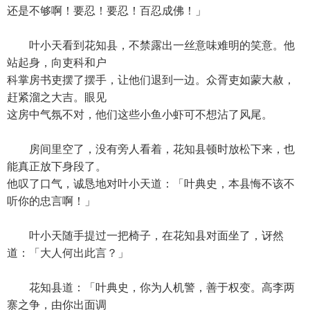
还是不够啊！要忍！要忍！百忍成佛！」
叶小天看到花知县，不禁露出一丝意味难明的笑意。他
站起身，向吏科和户
科掌房书吏摆了摆手，让他们退到一边。众胥吏如蒙大赦，
赶紧溜之大吉。眼见
这房中气氛不对，他们这些小鱼小虾可不想沾了风尾。
房间里空了，没有旁人看着，花知县顿时放松下来，也
能真正放下身段了。
他叹了口气，诚恳地对叶小天道：「叶典史，本县悔不该不
听你的忠言啊！」
叶小天随手提过一把椅子，在花知县对面坐了，讶然
道：「大人何出此言？」
花知县道：「叶典史，你为人机警，善于权变。高李两
寨之争，由你出面调