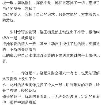
境一般，飘飘欲仙，浑然不觉，她彻底忘掉了一切，忘掉了
自己的身份，忘掉了
自己的爱人，忘掉了自己的追求，只是本能的，索求着男人
的爱抚。
朱财惊讶的发现，洛玉衡竟然主动送出了小舌，跟他纠
缠在一起，就像是对
待她挚爱的情人一般，甚至主动反手搂住了他的腰，夹腿送
胯，不断的耸动着自
己的蜜穴把自己水津津湿漉漉的下体送道朱财的手上供他玩
弄。
「……你这是？」饶是朱财空活六十有七，也无法理解
洛玉衡身上发生了什
么，此时的洛玉衡像是换了个人一般，听到朱财的呼唤，睁
开了杏眼，轻轻眨动
修长的睫毛，妩媚的看着她，于无声处起波澜，定定的看着
他，眼眸中满是甜腻