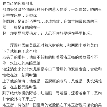
在自己的床榻那儿，
那眉头紧皱的俏丽模样分外的惹人怜爱，一双白皙无暇的玉
足垂在床尾，足型优
美圆润，足趾纤巧秀气，玲珑精致，宛如世间最顶级的玉
器，十根足趾蜷缩在一
起，却更显可爱俏皮，让人忍不住想要握在手里把玩。
浑圆的雪白美尻正对着朱财的脸，那两团丰腴的美肉一
下子就抓住了这个糟
老头子的眼神，他目不转睛的盯着看洛玉衡的美缝看个不
停，水汪汪的泉眼里泊
泊流淌出来的汁水儿更是令口干舌燥的他双目发直，食欲和
性欲在这一刻同时涌
上了他的脑海，他像是一匹脱缰的老马，又像是一头饥渴难
当，在走投无路时遇
到了绝代珍馐的野兽，红着眼，弓着腰，流着哈喇子，恶狗
扑食般扑向了床上了
洛玉衡，将他那一团乱麻的老脸贴在了洛玉衡温润湿软的美