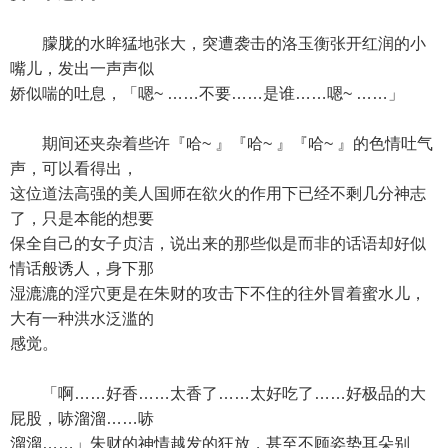
朦胧的水眸猛地张大，突遭袭击的洛玉衡张开红润的小
嘴儿，发出一声声似
娇似喘的吐息，「嗯~ ……不要……是谁……嗯~ ……」
期间还夹杂着些许『哈~ 』『哈~ 』『哈~ 』的色情吐气
声，可以看得出，
这位道法高强的美人国师在欲火的作用下已经不剩几分神志
了，只是本能的想要
保全自己的女子贞洁，说出来的那些似是而非的话语却好似
情话般诱人，身下那
湿漉漉的淫穴更是在朱财的攻击下不住的往外冒着蜜水儿，
大有一种洪水泛滥的
感觉。
「啊……好香……太香了……太好吃了……好极品的大
屁股，哧溜溜……哧
溜溜……」朱财的神情越发的狂放，甚至不顾姿势耳朵别