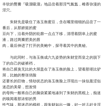
丰软的臀瓣『吸溜吸溜』地品尝着那淫气氤氲，雌香弥漫的
淫穴。
朱财先是吸住了洛玉衡蜜豆，含在嘴里细细的品尝了一
番后，从那娇挺的蜜
豆向下，沿着外阴的轮廓一点点下移，清理着阴阜上的蜜
液，路过两瓣肥美的唇
肉，最后伸进了打开的美鲍中，探寻着其中的奥秘。
与此同时，与洛玉衡成六九姿势的朱财堂而皇之的脱下
了的自己的破裤裆，
将自己腥臭无比的大屌盖在了洛玉衡的脸上，望着那堪比驴
屌，比她的整张俏脸
还要长的巨物，情劫状态的洛玉衡脸上浮现出一抹似羞涩似
迷恋的美晕，想发情
的母狗一般将自己的脑袋紧紧地凑到了朱财的黑棍上，痴迷
的嗅闻着那浓郁的男
性气味，那迷恋的模样，跟朱财如出一辙，好一对儿奸夫淫