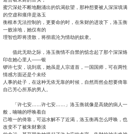
蜜穴深处不断地翻涌出的饥渴欲望，那种想要被人深深填满
的空虚和瘙痒是洛玉
衡根本无法控制的，更要命的时，在朱财的进攻下，洛玉衡
一败涂地，她仅有的
理智也即将溃散，将彻底沦为情劫的奴隶。
值此无助之际，洛玉衡情不自禁的惦念起了那个深深烙
印在她心里人——银
锣许七安，说到底，她虽是人宗道首，一国国师，可在两性
情感方面还是个未经
人事的处子，在这种无依无靠的时候，自然而然会想要倚靠
自己芳心所系的男人。
「许七安……许七安……」洛玉衡就像是高烧的病人一
般，喃喃的呼唤着自
己唯一的倚靠，可远水解不了近渴，洛玉衡再怎么呼唤，也
改变不了被朱财亵渎