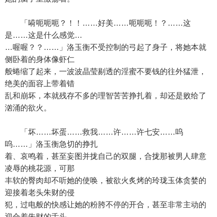
「嗬呃呃呃？！！……好美……呃呃呃！？……这
是……这是什么感觉…
…喔喔？？……」洛玉衡不受控制的弓起了身子，将她本就
侧卧着的身体像虾仁
般蜷缩了起来，一波波晶莹剔透的淫蜜不要钱的往外猛泄，
绝美的面容上带着错
乱和崩坏，本就残存不多的理智苦苦挣扎着，却还是败给了
汹涌的欲火。
「坏……坏蛋……救我……许……许七安……呜
呜……」洛玉衡急切的挣扎
着、哀鸣着，甚至妄图并拢自己的双腿，合拢那被男人肆意
凌辱的桃花源，可那
丰软的臀肉却不听她的使唤，被欲火炙烤的玲珑玉体贪婪的
迎接着老头朱财的侵
犯，过电般的快感让她的粉胯不停的开合，甚至非常主动的
迎合着朱财的舌头，