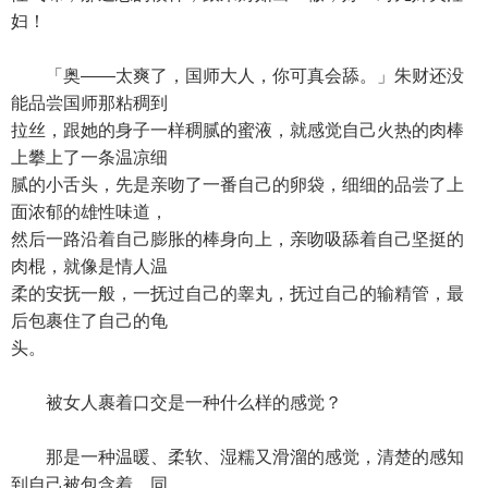
妇！
「奥——太爽了，国师大人，你可真会舔。」朱财还没
能品尝国师那粘稠到
拉丝，跟她的身子一样稠腻的蜜液，就感觉自己火热的肉棒
上攀上了一条温凉细
腻的小舌头，先是亲吻了一番自己的卵袋，细细的品尝了上
面浓郁的雄性味道，
然后一路沿着自己膨胀的棒身向上，亲吻吸舔着自己坚挺的
肉棍，就像是情人温
柔的安抚一般，一抚过自己的睾丸，抚过自己的输精管，最
后包裹住了自己的龟
头。
被女人裹着口交是一种什么样的感觉？
那是一种温暖、柔软、湿糯又滑溜的感觉，清楚的感知
到自己被包含着，同