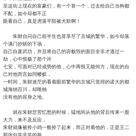
至这街上现在的富豪们，有一个算一个，过去给自己当狗都
不配，如今却都不正
眼看自己，真是虎落平阳被犬欺啊！
朱财自问自己前半生也算享尽了京城的繁华，如今却落
个满门抄斩的下场，
自己自废武功，并且将自己的容貌毁的面目全非才逃过一
劫，心中恨极了那个许
七安，可面对已经成势的他，心中再恨又能何方，现在的自
己对他而言如同蝼蚁，
一时间，朱财迷茫的看着眼前繁华的京城只觉得的诺大的都
城海纳百川，却唯独
没有他的容身之地。
就在朱财悲苦忆愁的时候，猛地间从他的背后传来一股
大力，来不及反应，
朱财就像被拎小鸡一般拎了起来，而正对着他的，正是王二
那张似笑非笑的脸。