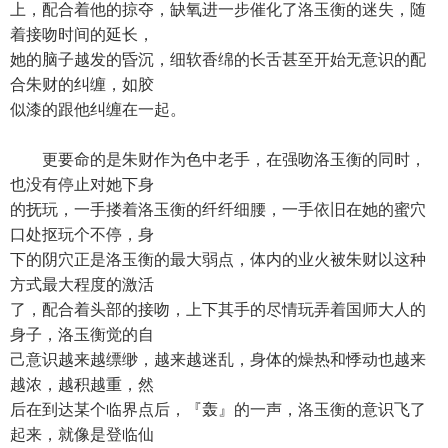
上，配合着他的掠夺，缺氧进一步催化了洛玉衡的迷失，随
着接吻时间的延长，
她的脑子越发的昏沉，细软香绵的长舌甚至开始无意识的配
合朱财的纠缠，如胶
似漆的跟他纠缠在一起。
更要命的是朱财作为色中老手，在强吻洛玉衡的同时，
也没有停止对她下身
的抚玩，一手搂着洛玉衡的纤纤细腰，一手依旧在她的蜜穴
口处抠玩个不停，身
下的阴穴正是洛玉衡的最大弱点，体内的业火被朱财以这种
方式最大程度的激活
了，配合着头部的接吻，上下其手的尽情玩弄着国师大人的
身子，洛玉衡觉的自
己意识越来越缥缈，越来越迷乱，身体的燥热和悸动也越来
越浓，越积越重，然
后在到达某个临界点后，『轰』的一声，洛玉衡的意识飞了
起来，就像是登临仙