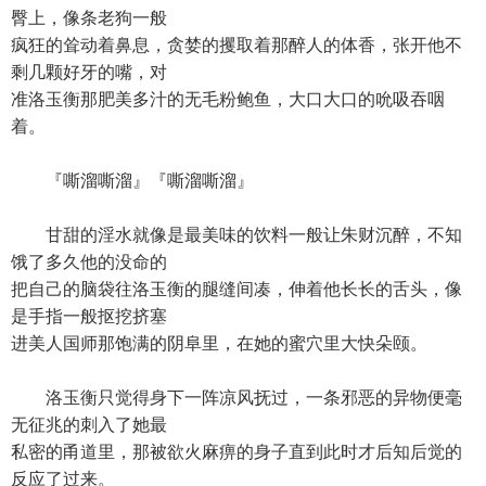
臀上，像条老狗一般
疯狂的耸动着鼻息，贪婪的攫取着那醉人的体香，张开他不
剩几颗好牙的嘴，对
准洛玉衡那肥美多汁的无毛粉鲍鱼，大口大口的吮吸吞咽
着。
『嘶溜嘶溜』『嘶溜嘶溜』
甘甜的淫水就像是最美味的饮料一般让朱财沉醉，不知
饿了多久他的没命的
把自己的脑袋往洛玉衡的腿缝间凑，伸着他长长的舌头，像
是手指一般抠挖挤塞
进美人国师那饱满的阴阜里，在她的蜜穴里大快朵颐。
洛玉衡只觉得身下一阵凉风抚过，一条邪恶的异物便毫
无征兆的刺入了她最
私密的甬道里，那被欲火麻痹的身子直到此时才后知后觉的
反应了过来。