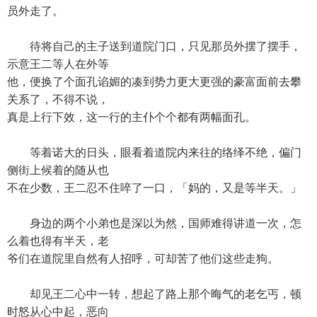
员外走了。
待将自己的主子送到道院门口，只见那员外摆了摆手，
示意王二等人在外等
他，便换了个面孔谄媚的凑到势力更大更强的豪富面前去攀
关系了，不得不说，
真是上行下效，这一行的主仆个个都有两幅面孔。
等着诺大的日头，眼看着道院内来往的络绎不绝，偏门
侧街上候着的随从也
不在少数，王二忍不住啐了一口，「妈的，又是等半天。」
身边的两个小弟也是深以为然，国师难得讲道一次，怎
么着也得有半天，老
爷们在道院里自然有人招呼，可却苦了他们这些走狗。
却见王二心中一转，想起了路上那个晦气的老乞丐，顿
时怒从心中起，恶向