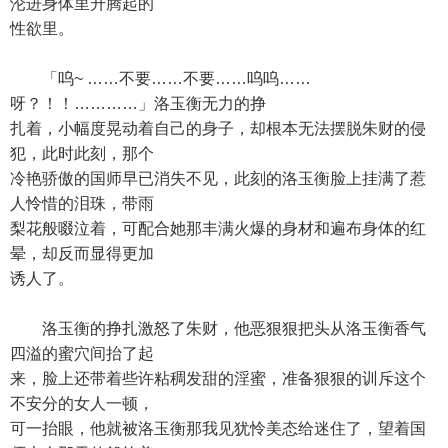
沦进身体里升腾起的
性欲里。
「呜~ ……不要……不要……呜呜……
呀？！！…………」洛玉衡无力的挣
扎着，小幅度晃动着自己的身子，却根本无法摆脱朱财的侵
犯，此时此刻，那个
冷艳骄傲的国师早已消失不见，此刻的洛玉衡脸上挂满了惹
人怜惜的泪珠，带雨
梨花般啜泣着，可配合她那丰满火爆的身材和遍布身体的红
晕，却反而显得更加
诱人了。
洛玉衡的挣扎激怒了朱财，他恶狠狠把头从洛玉衡香气
四溢的蜜穴间抬了起
来，脸上还带着些许粘稠发甜的淫蜜，准备狠狠的训斥这个
不安分的女人一顿，
可一抬眼，他就被洛玉衡那我见犹怜美态给迷住了，望着国