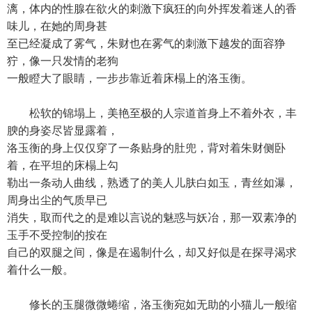
漓，体内的性腺在欲火的刺激下疯狂的向外挥发着迷人的香
味儿，在她的周身甚
至已经凝成了雾气，朱财也在雾气的刺激下越发的面容狰
狞，像一只发情的老狗
一般瞪大了眼睛，一步步靠近着床榻上的洛玉衡。
松软的锦塌上，美艳至极的人宗道首身上不着外衣，丰
腴的身姿尽皆显露着，
洛玉衡的身上仅仅穿了一条贴身的肚兜，背对着朱财侧卧
着，在平坦的床榻上勾
勒出一条动人曲线，熟透了的美人儿肤白如玉，青丝如瀑，
周身出尘的气质早已
消失，取而代之的是难以言说的魅惑与妖冶，那一双素净的
玉手不受控制的按在
自己的双腿之间，像是在遏制什么，却又好似是在探寻渴求
着什么一般。
修长的玉腿微微蜷缩，洛玉衡宛如无助的小猫儿一般缩