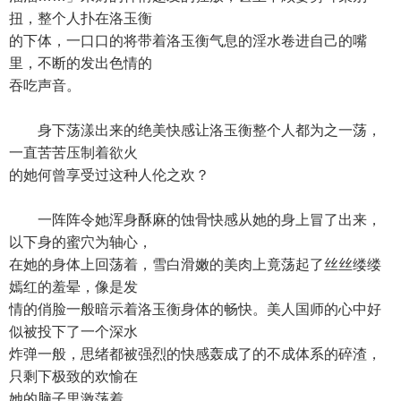
扭，整个人扑在洛玉衡
的下体，一口口的将带着洛玉衡气息的淫水卷进自己的嘴
里，不断的发出色情的
吞吃声音。
身下荡漾出来的绝美快感让洛玉衡整个人都为之一荡，
一直苦苦压制着欲火
的她何曾享受过这种人伦之欢？
一阵阵令她浑身酥麻的蚀骨快感从她的身上冒了出来，
以下身的蜜穴为轴心，
在她的身体上回荡着，雪白滑嫩的美肉上竟荡起了丝丝缕缕
嫣红的羞晕，像是发
情的俏脸一般暗示着洛玉衡身体的畅快。美人国师的心中好
似被投下了一个深水
炸弹一般，思绪都被强烈的快感轰成了的不成体系的碎渣，
只剩下极致的欢愉在
她的脑子里激荡着。