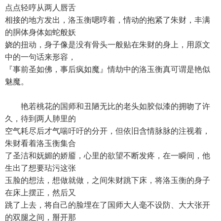
点点轻哼从两人唇舌
相接的地方发出，洛玉衡嗯哼着，情动的抱紧了朱财，丰满
的胴体身体如蛇般妖
娆的扭动，身子像是没有骨头一般贴在朱财的身上，用原文
中的一句话来形容，
『事前圣如佛，事后疯如魔』情劫中的洛玉衡真可谓是艳似
魅魔。
艳若桃花的国师和丑陋无比的老头如胶似漆的拥吻了许
久，待到两人肺里的
空气耗尽后才气喘吁吁的分开，但依旧含情脉脉的注视着，
朱财看着洛玉衡集合
了圣洁和妩媚的娇靥，心里的欲望不断发疼，在一瞬间，他
生出了想要玷污这张
玉脸的想法，想做就做，之间朱财跳下床，将洛玉衡的身子
在床上摆正，然后又
跳了上去，将自己的脸埋在了国师大人毫不设防、大大张开
的双腿之间，掰开那