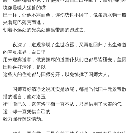
顾一圈啥都看不见，让他摸不清自己出在哪里，黑洞洞的环
境像是噬人猛兽的嘴
巴一样，让他不寒而栗，连伤势也不顾了，像条落水狗一般
夹着尾巴落荒而逃，
朝着不远处的光亮处连滚带爬的跑过去。
夜深了，道观挣脱了尘世喧嚣，又再度回归了出尘修道
的空灵境界，白日里
用来迎宾送客，做宴摆席的道童仆从们也都尽皆褪去，盖因
国师喜好清净，是以
这些人的住处都与国师分开，以免惊扰了国师大人。
国师喜好清净之说其实是放屁，都是当代国主元景帝散
播的谣言，他对洛玉
衡垂涎已久，奈何洛玉衡一直不从，只是借用了大奉的气
运，却一直凭借自己的
毅力强行熬这情劫。