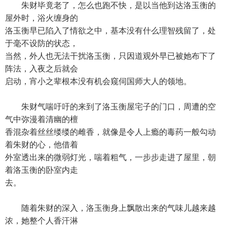
朱财毕竟老了，怎么也跑不快，是以当他到达洛玉衡的
屋外时，浴火缠身的
洛玉衡早已陷入了情欲之中，基本没有什么理智残留了，处
于毫不设防的状态，
当然，外人也无法干扰洛玉衡，只因道观外早已被她布下了
阵法，入夜之后就会
启动，宵小之辈根本没有机会窥伺国师大人的领地。
朱财气喘吁吁的来到了洛玉衡屋宅子的门口，周遭的空
气中弥漫着清幽的檀
香混杂着丝丝缕缕的雌香，就像是令人上瘾的毒药一般勾动
着朱财的心，他借着
外室透出来的微弱灯光，喘着粗气，一步步走进了屋里，朝
着洛玉衡的卧室内走
去。
随着朱财的深入，洛玉衡身上飘散出来的气味儿越来越
浓，她整个人香汗淋