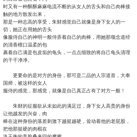
时又有一种酥酥麻麻电流不断的从女人的舌头和自己肉棒接
触的地方散发出来，
那是一种志高的享受，朱财感觉自己就像是身下女人的一
切，她正在用她的舌头
像服侍自己的神明一般侍弄着自己的肉棒，用她那颂念道经
的清香檀口温柔的包
裹着自己满是包皮垢的龟头，一点点细致的将自己龟头清理
的干干净净。
更要命的是对方的身份，那可是二品的人宗道首，大奉
国师，被这样的女人
服侍的感觉，那感觉，就像是自己真正占有了对方一般！
朱财的征服欲从未如此的满足过，身下女人高贵的身份
让他越发的兴奋，肉
棒在这种身份的落差刺激下越挺越硬，耸动着他的老屁股，
把他那挺硬的肉棍在
洛玉衡的美脸桑来回的摩擦。