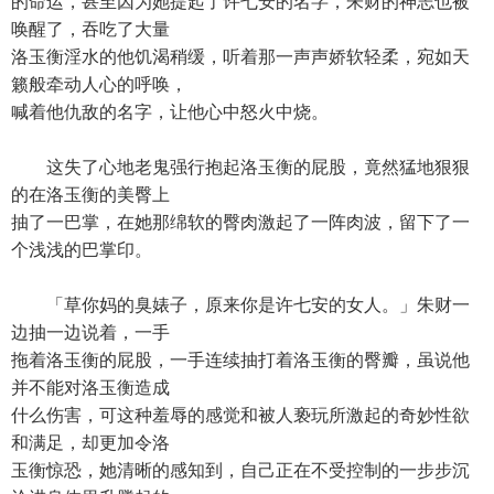
的命运，甚至因为她提起了许七安的名字，朱财的神志也被
唤醒了，吞吃了大量
洛玉衡淫水的他饥渴稍缓，听着那一声声娇软轻柔，宛如天
籁般牵动人心的呼唤，
喊着他仇敌的名字，让他心中怒火中烧。
这失了心地老鬼强行抱起洛玉衡的屁股，竟然猛地狠狠
的在洛玉衡的美臀上
抽了一巴掌，在她那绵软的臀肉激起了一阵肉波，留下了一
个浅浅的巴掌印。
「草你妈的臭婊子，原来你是许七安的女人。」朱财一
边抽一边说着，一手
拖着洛玉衡的屁股，一手连续抽打着洛玉衡的臀瓣，虽说他
并不能对洛玉衡造成
什么伤害，可这种羞辱的感觉和被人亵玩所激起的奇妙性欲
和满足，却更加令洛
玉衡惊恐，她清晰的感知到，自己正在不受控制的一步步沉