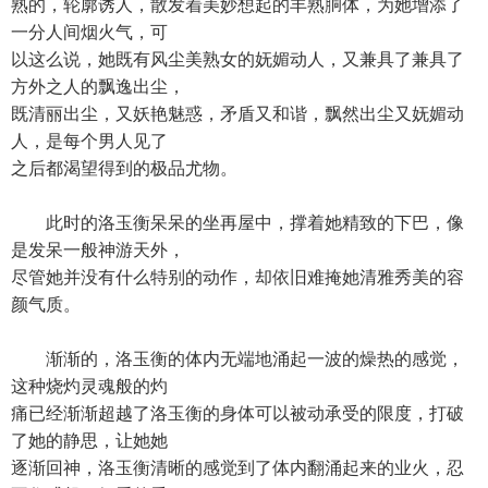
熟的，轮廓诱人，散发着美妙想起的丰熟胴体，为她增添了
一分人间烟火气，可
以这么说，她既有风尘美熟女的妩媚动人，又兼具了兼具了
方外之人的飘逸出尘，
既清丽出尘，又妖艳魅惑，矛盾又和谐，飘然出尘又妩媚动
人，是每个男人见了
之后都渴望得到的极品尤物。
此时的洛玉衡呆呆的坐再屋中，撑着她精致的下巴，像
是发呆一般神游天外，
尽管她并没有什么特别的动作，却依旧难掩她清雅秀美的容
颜气质。
渐渐的，洛玉衡的体内无端地涌起一波的燥热的感觉，
这种烧灼灵魂般的灼
痛已经渐渐超越了洛玉衡的身体可以被动承受的限度，打破
了她的静思，让她她
逐渐回神，洛玉衡清晰的感觉到了体内翻涌起来的业火，忍