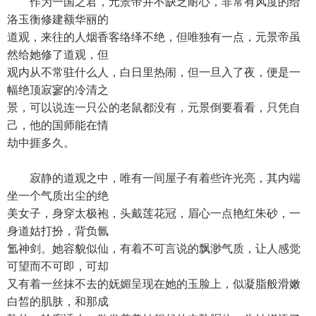
作为一国之君，元景帝并不缺乏耐心，非常有风度的给
洛玉衡修建额华丽的
道观，来往的人烟香客络绎不绝，但唯独有一点，元景帝虽
然给她修了道观，但
观内从不常驻什么人，白日里热闹，但一旦入了夜，便是一
幅绝顶寂寥的冷清之
景，可以说连一只公的老鼠都没有，元景倒要看看，只凭自
己，他的国师能在情
劫中捱多久。
寂静的道观之中，唯有一间屋子有着些许光亮，其内端
坐一个气质出尘的绝
美女子，身穿太极袍，头戴莲花冠，眉心一点艳红朱砂，一
身道姑打扮，背负氤
氲神剑。她容貌似仙，有着不可言说的飘渺气质，让人感觉
可望而不可即，可却
又有着一丝抹不去的妩媚呈现在她的玉脸上，似凝脂般滑嫩
白皙的肌肤，和那成