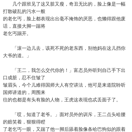
几个跟班见了这又脏又瘦，奇丑无比的，脸上像是一幅
打散破乱的污水一般
的老乞丐，脸上都表现出出毫不掩饰的厌恶，也懒得跟他废
话，直接大脚一踹将
老乞丐踢开。
「滚一边儿去，该死不死的老东西，别他妈在这儿挡你
大爷的道。」
「王二，我怎么交代你的！」富态员外听到自己手下出
口成脏，忍不住皱了
皱眉头，今个儿难得国师大人有空讲法，他可是来道院聆听
国师讲道的，周围来
往的也都是有头有脸的人物，王虎这表现也忒丢面子了。
「哎，知道了老爷。」面对员外的训斥，王二点头哈腰
的赔笑着，狠狠得瞪
了老乞丐一眼，又踹了他一脚后舔着脸像条哈巴狗似的跟着