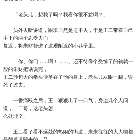
「老头儿，想我了吗？我看你很不忿啊？」
员外去听讲道，跟班自然是进不去，于是王二带着自己
手下的两个忍受去而
复返，将朱财拎进了道观附近的小巷子里。
「你、你们……啊！……」还不待像个受惊了的鹌鹑一
般的朱财把话说完，
王二沙包大的拳头便落在了他的身上，老头儿双眼一翻，昏
死了过去。
一番痛殴之后，王二狠狠出了一口气，身边几个人问
道，「二哥，这老头怎
么处理？」
王二看了看不远处的热闹的街道，来来往往的大人物都
是朝着道院去的，又