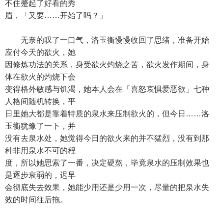
不住蹙起了好看的秀
眉，「又要……开始了吗？」
无奈的叹了一口气，洛玉衡慢慢收回了思绪，准备开始
应付今天的欲火，她
因修炼功法的关系，身受欲火灼烧之苦，欲火发作期间，身
体在欲火的灼烧下会
变得格外敏感与饥渴，她本人会在「喜怒哀惧爱恶欲」七种
人格间随机转换，平
日里她大都是靠着特质的泉水来压制欲火的，但今日……洛
玉衡犹豫了一下，并
没有去泉水处，她觉得今日的欲火来的并不猛烈，没有到那
种非用泉水不可的程
度，所以她思索了一番，决定硬熬，毕竟泉水的压制效果也
是逐步衰弱的，迟早
会彻底失去效果，她能少用还是少用一次，尽量的把泉水失
效的时间往后拖。