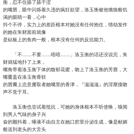
衡，忍不住舔了舔干涩
的嘴唇，眼中闪烁着久违的疯狂欲望，洛玉衡被他饿狼般饥
渴的眼睛一看，心中
抖个不停，实力上的差距根本对她没有任何抱住，情劫发作
的她在朱财面前就像
是砧板上的鱼肉一般，根本没有任何的反抗能力。
「不……不要……唔唔……」洛玉衡的话还没说完，朱
财就猛地扑了上来，
嘴角带着洛玉衡下体的馥郁花蜜，吻上了洛玉衡的芳唇，大
嘴覆盖在洛玉衡香软
的唇瓣上恣意攫取者她嘴里的香津，『滋滋滋』的淫靡接吻
声不觉于耳。
洛玉衡也尝试着抵抗，可她的身体根本不听使唤，嗅闻
到男人气味的身子兴
奋的颤抖着，唾液不由自主在她口腔里分泌生成，像是献媚
般送到老头的大舌头