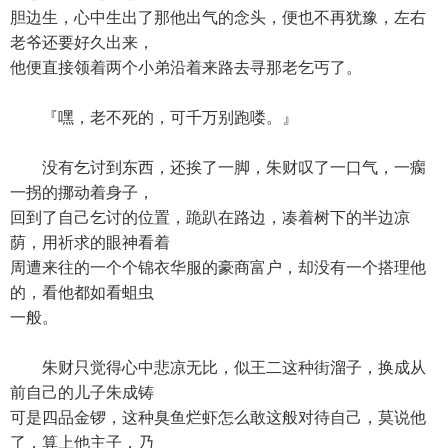
胆边生，心中生出了那他出气的念头，便也不再犹豫，左右
老爷还要好久出来，
他便直接领着两个小弟沿着来路去寻那老乞丐了。
『嘿，老不死的，可千万别跑喽。』
没有乞讨到东西，还挨了一脚，朱财叹了一口气，一瘸
一拐的挪动着身子，
回到了自己乞讨的位置，跪趴在路边，凑着树下的半边凉
荫，用祈求的眼神看着
周遭来往的一个个锦衣华服的豪商富户，却没有一个搭理他
的，看他都如看蛆虫
一般。
朱财只觉得心中悲凉无比，似王二这种街溜子，换成从
前自己的儿子朱成铸
可是四品金锣，这种臭鱼烂虾怎么敢这般对待自己，莫说他
了，算上他主子，乃