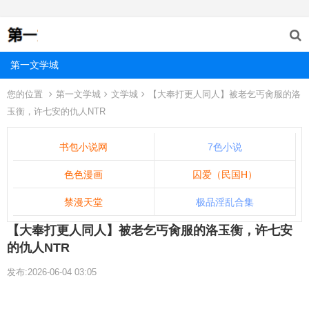
第一文学城
您的位置
第一文学城
文学城
【大奉打更人同人】被老乞丐肏服的洛
玉衡，许七安的仇人NTR
书包小说网
7色小说
色色漫画
囚爱（民国H）
禁漫天堂
极品淫乱合集
【大奉打更人同人】被老乞丐肏服的洛玉衡，许七安
的仇人NTR
发布:2026-06-04 03:05