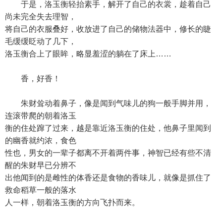
于是，洛玉衡轻抬素手，解开了自己的衣裳，趁着自己
尚未完全失去理智，
将自己的衣服叠好，收放进了自己的储物法器中，修长的睫
毛缓缓眨动了几下，
洛玉衡合上了眼眸，略显羞涩的躺在了床上……
香，好香！
朱财耸动着鼻子，像是闻到气味儿的狗一般手脚并用，
连滚带爬的朝着洛玉
衡的住处蹿了过来，越是靠近洛玉衡的住处，他鼻子里闻到
的幽香就约浓，食色
性也，男女的一辈子都离不开着两件事，神智已经有些不清
醒的朱财早已分辨不
出他闻到的是雌性的体香还是食物的香味儿，就像是抓住了
救命稻草一般的落水
人一样，朝着洛玉衡的方向飞扑而来。