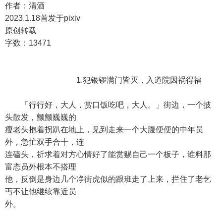
作者：清酒
2023.1.18首发于pixiv
原创转载
字数：13471
1.犯银锣满门皆灭，入道院因祸得福
「行行好，大人，赏口饭吃吧，大人。」街边，一个披
头散发，颤颤巍巍的
瘦老头抱着拐趴在地上，见到走来一个大腹便便的中年员
外，急忙双手合十，连
连磕头，祈求着对方心情好了能赏赐自己一个板子，谁料那
富态员外根本不搭理
他，反倒是身边几个净街虎似的跟班走了上来，拦住了老乞
丐不让他继续靠近员
外。