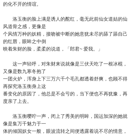
的化不开的情谊。
洛玉衡的脸上满是诱人的酡红，毫无此前仙女道姑的仙
风道骨之感，更像是
个风情万种的妖精，接吻被中断的她意犹未尽的舔了舔自己
的红唇，眼眸之中倒
映着朱财的脸，柔柔的说道，「郎君~ 爱我。」
这一声轻呼，对朱财来说就像是三伏天吃了一根冰棍，
又像是数九寒冬抱了
一团火炉，浑身上下三万六千个毛孔都透着舒爽，也顾不得
再探究洛玉衡身上这
番变化的原因了，他总是不会亏的，当下便也不再犹豫，再
度亲了上去。
洛玉衡嘤咛一声，闭上了秀美的明眸，国运加深的她就
像是集万千魅力于一
体的倾国妖女一般，眼波流转之间便透露着说不尽的情意，